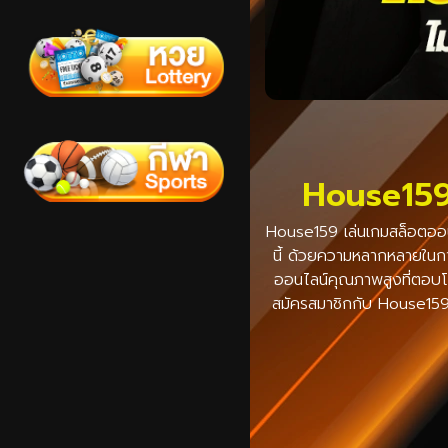
House159 
House159 เล่นเกมสล็อตออนไล
นี้ ด้วยความหลากหลายในก
ออนไลน์คุณภาพสูงที่ตอบโจท
สมัครสมาชิกกับ House159 ก