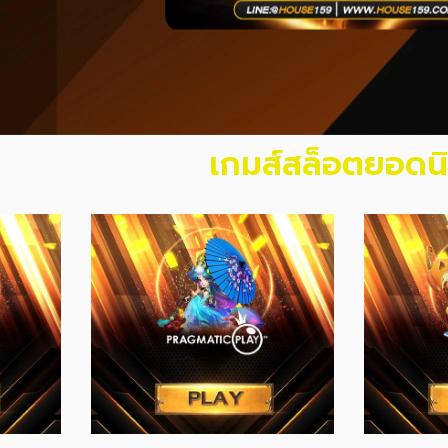
เกมส์สล็อตยอดน