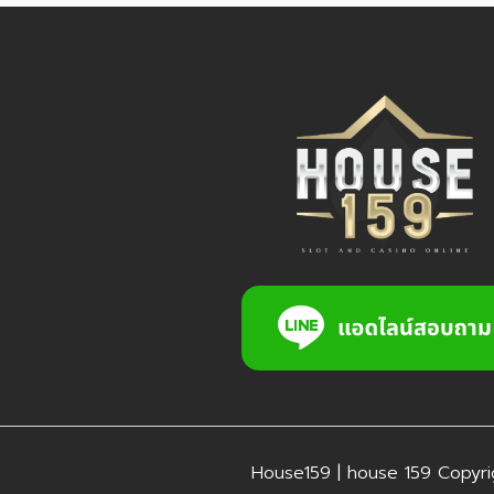
House159 | house 159
Copyri